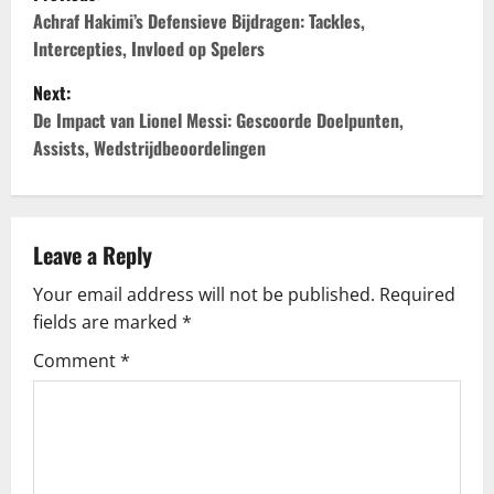
o
Achraf Hakimi’s Defensieve Bijdragen: Tackles,
Intercepties, Invloed op Spelers
s
Next:
t
De Impact van Lionel Messi: Gescoorde Doelpunten,
Assists, Wedstrijdbeoordelingen
n
a
v
Leave a Reply
Your email address will not be published.
Required
i
fields are marked
*
g
Comment
*
a
t