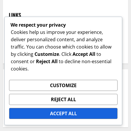
LINKS
We respect your privacy
Ons verhaal
Cookies help us improve your experience,
deliver personalized content, and analyze
Bladeren
traffic. You can choose which cookies to allow
Neem contact op
by clicking
Customize
. Click
Accept All
to
consent or
Reject All
to decline non-essential
cookies.
CATEGORIEËN
CUSTOMIZE
Speler Prestatie Metrics
REJECT ALL
Teamstrategieën Uiteenzetting
ACCEPT ALL
Wedstrijdanalyse Inzichten