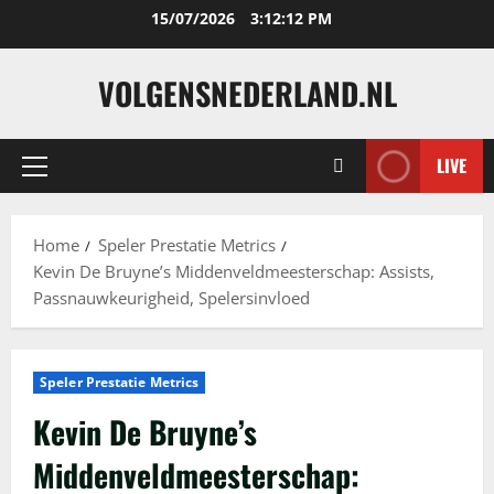
Skip
15/07/2026
3:12:13 PM
to
content
VOLGENSNEDERLAND.NL
LIVE
Primary
Menu
Home
Speler Prestatie Metrics
Kevin De Bruyne’s Middenveldmeesterschap: Assists,
Passnauwkeurigheid, Spelersinvloed
Speler Prestatie Metrics
Kevin De Bruyne’s
Middenveldmeesterschap: