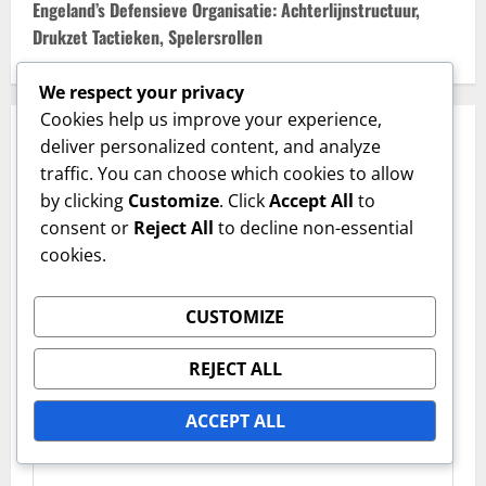
t
Engeland’s Defensieve Organisatie: Achterlijnstructuur,
Drukzet Tactieken, Spelersrollen
n
We respect your privacy
a
Cookies help us improve your experience,
v
Leave a Reply
deliver personalized content, and analyze
traffic. You can choose which cookies to allow
Your email address will not be published.
Required
i
by clicking
Customize
. Click
Accept All
to
fields are marked
*
consent or
Reject All
to decline non-essential
g
Comment
*
cookies.
a
CUSTOMIZE
t
i
REJECT ALL
o
ACCEPT ALL
n