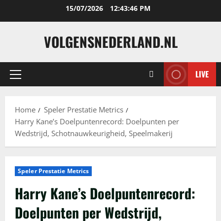
Skip
15/07/2026
12:43:47 PM
to
content
VOLGENSNEDERLAND.NL
LIVE
Primary
Menu
Home
Speler Prestatie Metrics
Harry Kane’s Doelpuntenrecord: Doelpunten per
Wedstrijd, Schotnauwkeurigheid, Speelmakerij
Speler Prestatie Metrics
Harry Kane’s Doelpuntenrecord:
Doelpunten per Wedstrijd,