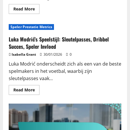
Read
Read More
more
about
Argentinië
tegen
Speler Prestatie Metrics
Australië:
Wedstrijdverloop,
Kritieke
Luka Modrić’s Speelstijl: Sleutelpasses, Dribbel
momenten,
Spelersduels
Succes, Speler Invloed
Isabella Grant
30/01/2026
0
Luka Modrić onderscheidt zich als een van de beste
spelmakers in het voetbal, waarbij zijn
sleutelpasses vaak...
Read
Read More
more
about
Luka
Modrić’s
Speelstijl:
Sleutelpasses,
Dribbel
Succes,
Speler