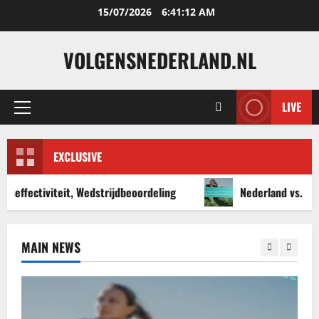
Skip
15/07/2026
6:41:14 AM
to
content
VOLGENSNEDERLAND.NL
LIVE
Primary
Menu
EXCLUSIVE
it, Wedstrijdbeoordeling
Nederland vs. Argentinië: Anal
MAIN NEWS