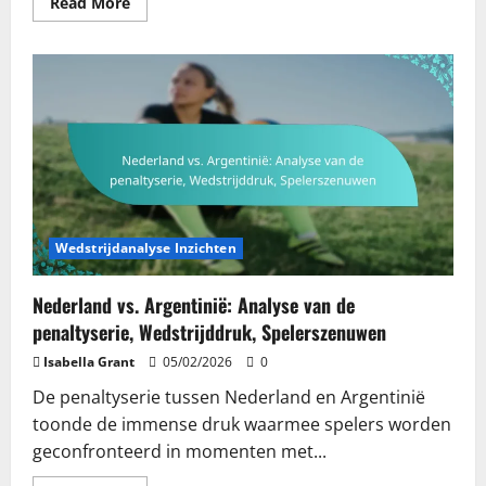
Read
Read More
more
about
Duitsland
tegen
Costa
Rica:
Spelstrategieën,
Spelerseffectiviteit,
Wedstrijdbeoordeling
Wedstrijdanalyse Inzichten
Nederland vs. Argentinië: Analyse van de
penaltyserie, Wedstrijddruk, Spelerszenuwen
Isabella Grant
05/02/2026
0
De penaltyserie tussen Nederland en Argentinië
toonde de immense druk waarmee spelers worden
geconfronteerd in momenten met...