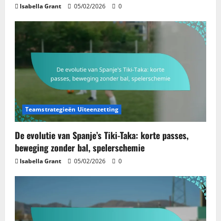
Isabella Grant
05/02/2026
0
Teamstrategieën Uiteenzetting
De evolutie van Spanje’s Tiki-Taka: korte passes,
beweging zonder bal, spelerschemie
Isabella Grant
05/02/2026
0