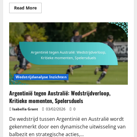
Read
Read More
more
about
Harry
Kane’s
Doelpuntenrecord:
Doelpunten
per
Wedstrijd,
Schotnauwkeurigheid,
Speelmakerij
Wedstrijdanalyse Inzichten
Argentinië tegen Australië: Wedstrijdverloop,
Kritieke momenten, Spelersduels
Isabella Grant
03/02/2026
0
De wedstrijd tussen Argentinië en Australië wordt
gekenmerkt door een dynamische uitwisseling van
balbezit en strategische acties,...