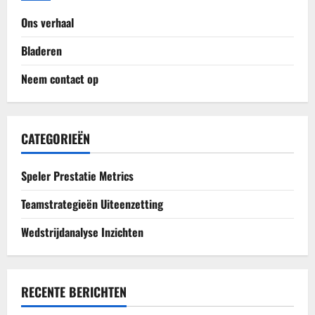
Ons verhaal
Bladeren
Neem contact op
CATEGORIEËN
Speler Prestatie Metrics
Teamstrategieën Uiteenzetting
Wedstrijdanalyse Inzichten
RECENTE BERICHTEN