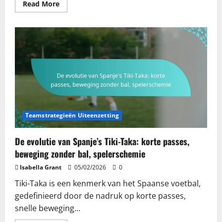
Read
Read More
more
about
Nederland
vs.
Argentinië:
Analyse
van
de
penaltyserie,
Wedstrijddruk,
Spelerszenuwen
Teamstrategieën Uiteenzetting
De evolutie van Spanje’s Tiki-Taka: korte passes,
beweging zonder bal, spelerschemie
Isabella Grant
05/02/2026
0
Tiki-Taka is een kenmerk van het Spaanse voetbal,
gedefinieerd door de nadruk op korte passes,
snelle beweging...