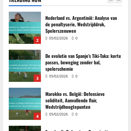
05/02/2026
0
2
De evolutie van Spanje’s Tiki-Taka: korte
passes, beweging zonder bal,
spelerschemie
05/02/2026
0
3
Marokko vs. België: Defensieve
soliditeit, Aanvallende flair,
Wedstrijdhoogtepunten
05/02/2026
0
4
Engeland’s Defensieve Organisatie:
Achterlijnstructuur, Drukzet Tactieken,
Spelersrollen
05/02/2026
0
5