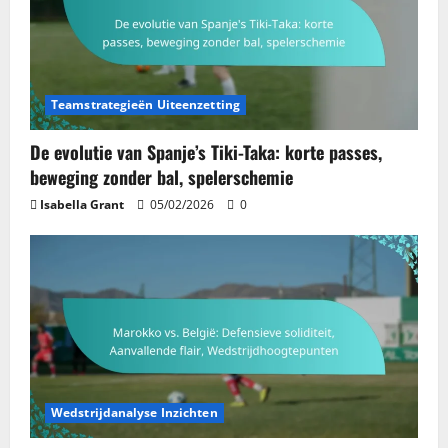
Teamstrategieën Uiteenzetting
De evolutie van Spanje’s Tiki-Taka: korte passes,
beweging zonder bal, spelerschemie
Isabella Grant
05/02/2026
0
Wedstrijdanalyse Inzichten