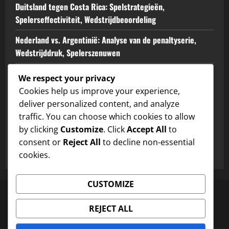
Duitsland tegen Costa Rica: Spelstrategieën,
Spelerseffectiviteit, Wedstrijdbeoordeling
Nederland vs. Argentinië: Analyse van de penaltyserie,
Wedstrijddruk, Spelerszenuwen
De evolutie van Spanje’s Tiki-Taka: korte passes, beweging
We respect your privacy
zonder bal, spelerschemie
Cookies help us improve your experience,
deliver personalized content, and analyze
Marokko vs. België: Defensieve soliditeit, Aanvallende flair,
traffic. You can choose which cookies to allow
Wedstrijdhoogtepunten
by clicking
Customize
. Click
Accept All
to
Engeland’s Defensieve Organisatie: Achterlijnstructuur,
consent or
Reject All
to decline non-essential
Drukzet Tactieken, Spelersrollen
cookies.
CUSTOMIZE
Cookiebeleid
Gebruikersovereenkomst
Neem contact op
Ons verhaal
REJECT ALL
Beleid gegevensbescherming