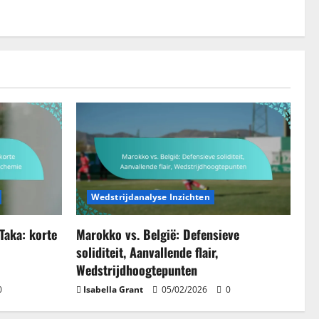
Wedstrijdanalyse Inzichten
-Taka: korte
Marokko vs. België: Defensieve
soliditeit, Aanvallende flair,
Wedstrijdhoogtepunten
0
Isabella Grant
05/02/2026
0