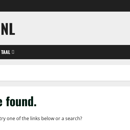
.NL
TAAL
e found.
try one of the links below or a search?