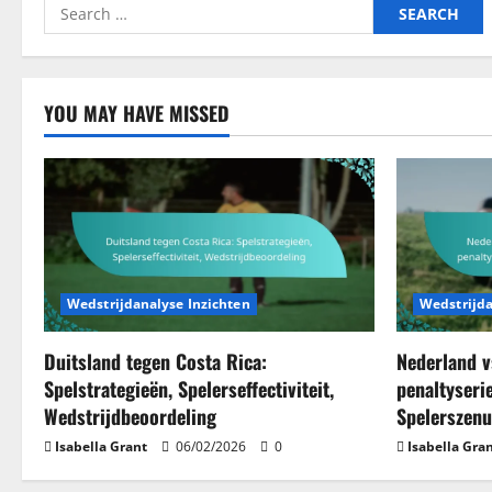
Search
for:
YOU MAY HAVE MISSED
Wedstrijdanalyse Inzichten
Wedstrijda
Duitsland tegen Costa Rica:
Nederland v
Spelstrategieën, Spelerseffectiviteit,
penaltyseri
Wedstrijdbeoordeling
Spelerszen
Isabella Grant
06/02/2026
0
Isabella Gra