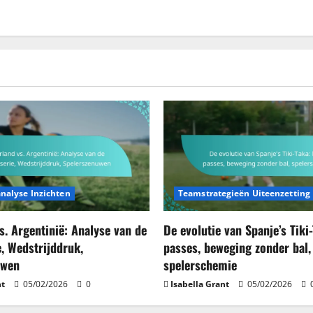
nalyse Inzichten
Teamstrategieën Uiteenzetting
s. Argentinië: Analyse van de
De evolutie van Spanje’s Tiki
e, Wedstrijddruk,
passes, beweging zonder bal,
uwen
spelerschemie
nt
05/02/2026
0
Isabella Grant
05/02/2026