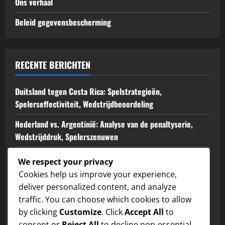
Ons verhaal
Beleid gegevensbescherming
RECENTE BERICHTEN
Duitsland tegen Costa Rica: Spelstrategieën,
Spelerseffectiviteit, Wedstrijdbeoordeling
Nederland vs. Argentinië: Analyse van de penaltyserie,
Wedstrijddruk, Spelerszenuwen
De evolutie van Spanje’s Tiki-Taka: korte passes, beweging
We respect your privacy
zonder bal, spelerschemie
Cookies help us improve your experience,
deliver personalized content, and analyze
Marokko vs. België: Defensieve soliditeit, Aanvallende flair,
traffic. You can choose which cookies to allow
Wedstrijdhoogtepunten
by clicking
Customize
. Click
Accept All
to
Engeland’s Defensieve Organisatie: Achterlijnstructuur,
consent or
Reject All
to decline non-essential