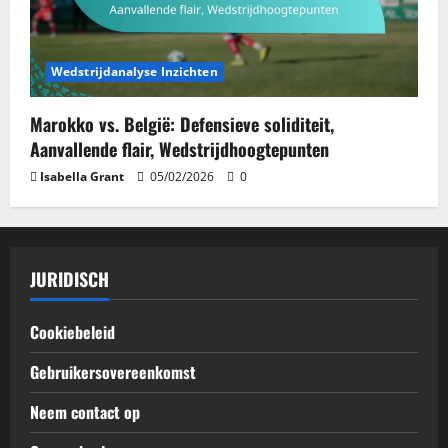
Wedstrijdanalyse Inzichten
Marokko vs. België: Defensieve soliditeit,
Aanvallende flair, Wedstrijdhoogtepunten
Isabella Grant
05/02/2026
0
JURIDISCH
Cookiebeleid
Gebruikersovereenkomst
Neem contact op