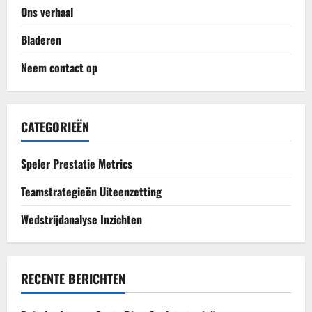
Ons verhaal
Bladeren
Neem contact op
CATEGORIEËN
Speler Prestatie Metrics
Teamstrategieën Uiteenzetting
Wedstrijdanalyse Inzichten
RECENTE BERICHTEN