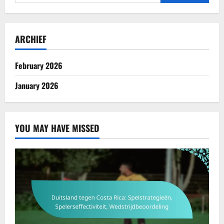
for:
ARCHIEF
February 2026
January 2026
YOU MAY HAVE MISSED